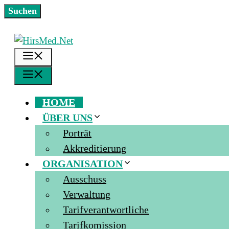
Zum
Suchen
Suchen
Inhalt
springen
MENÜ
MENÜ
HOME
ÜBER UNS
Porträt
Akkreditierung
ORGANISATION
Ausschuss
Verwaltung
Tarifverantwortliche
Tarifkomission