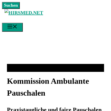
Zum
Suchen
Suchen
Inhalt
springen
MENÜ
Kommission Ambulante
Pauschalen
Praxistaugliche und faire Pauschalen