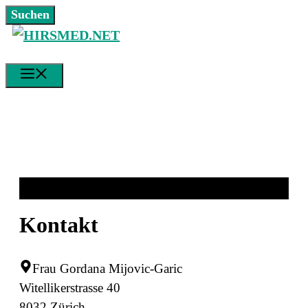
Zum
Suchen
Suchen
Inhalt
springen
MENÜ
Kontakt
Frau Gordana Mijovic-Garic
Witellikerstrasse 40
8032 Zürich